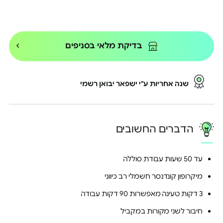
הקניות באתר
ובנוסף, PRO² shop עד 50% הנחה
על הטבות פנאי, מסעדות, גדג'טים
ועוד | מחיר PRO² מסובסד על מאות
אטרקציות וחוויות
בצירוף בן/בת זוג מחשבון בנק
בדיקת מלאי בסניפים
משותף נהנים מהחזר כספי גבוה
יותר
לפרטים נוספים >
*בתשלום בכרטיס אשראי הייטקזון
שנה אחריות ע"י ישפאר יבואן רשמי
בסטטוס PRO² ובכפוף לתקנון PRO²
הדברים החשובים
בדקו אם אני PRO² >
עד 50 שעות עבודת סוללה
מיקרופון קונדנסר חשמלי רב כיווני
3 דקות טעינה מאפשרות 90 דקות עבודה
חיבור לשני מקורות במקביל