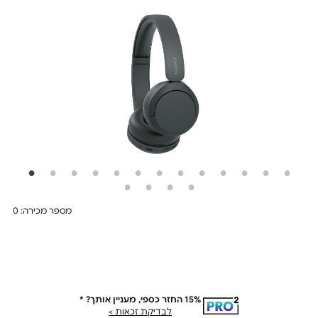
מספר מכירה: 0
PRO²
15% החזר כספי, מעניין אותך? *
עד 15% החזר כספי על
לבדיקת זכאות >