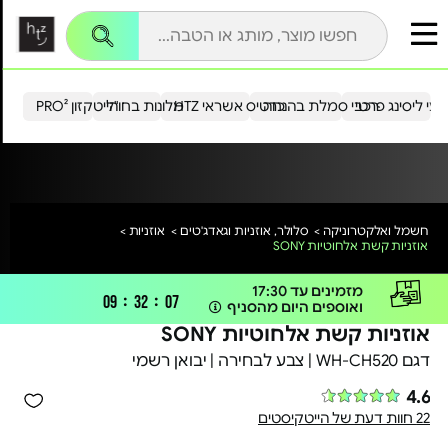
עי ליסינג פרטי
רכבי סמלת בהנחה
כרטיס אשראי HTZ
מלונות בחו"ל
הייטקזון PRO²
חשמל ואלקטרוניקה >
סלולר, אוזניות וגאדג'טים >
אוזניות >
אוזניות קשת אלחוטיות SONY
מזמינים עד 17:30
:
:
09
32
07
משלוח אקספרס
ואוספים היום מהסניף
אוזניות קשת אלחוטיות SONY
דגם WH-CH520 | צבע לבחירה | יבואן רשמי
4.6
22 חוות דעת של הייטקיסטים