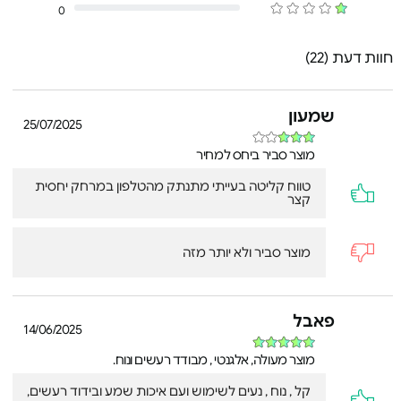
0
שיחות חדות וצלולות
מיקרופון מובנה מספק לך יכולת התקשרות ללא שימוש
בידיים, ופועל טוב לא פחות עבור הצטרפות לשיעור מקוון או
חוות דעת (22)
לפגישת עבודה.
חיבור רב-נקודתי
שמעון
לנוחות מלאה, ניתן לשייך את אוזניות Bluetooth®‎ אלה לשני
25/07/2025
התקני Bluetooth בו-זמנית, כך שכשמתקבלת שיחה,
האוזניות מזהות את המכשיר שמצלצל ומתחברות אליו
מוצר סביר ביחס למחיר
באופן אוטומטי.
טווח קליטה בעייתי מתנתק מהטלפון במרחק יחסית
קצר
מוצר סביר ולא יותר מזה
פאבל
14/06/2025
מוצר מעולה, אלגנטי , מבודד רעשים ונוח.
קל , נוח , נעים לשימוש ועם איכות שמע ובידוד רעשים,