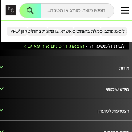
עי ליסינג פרטי
רכבי סמלת בהנחה
כרטיס אשראי HTZ
מלונות בחו"ל
הייטקזון PRO²
לבית ולמשפחה >
הוצאת דרכונים אירופאיים >
אודות
מידע שימושי
הצטרפות למועדון