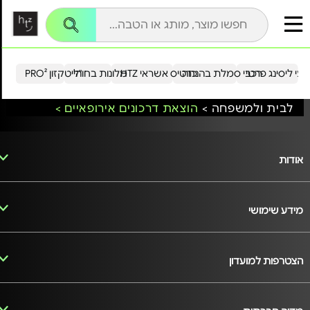
עי ליסינג פרטי
רכבי סמלת בהנחה
כרטיס אשראי HTZ
מלונות בחו"ל
הייטקזון PRO²
לבית ולמשפחה >
הוצאת דרכונים אירופאיים >
אודות
מידע שימושי
הצטרפות למועדון