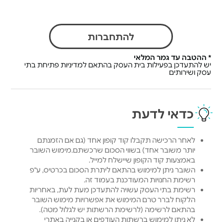
להתחברות
* ההטבה עד גמר המלאי
יש להתעדכן בפעילות בית העסק בהתאם למדיניות פתיחת בתי
עסק ושירותים
כדאי לדעת
לאחר הרכישה תקבלו קוד קופון אחד (גם אם הזמנתם
יותר משובר אחד) בשווי הסכום שרכשתם.מימוש השובר
באמצעות קוד הקופון שיישלח למייל.
השובר ניתן למימוש בהתאם ליתרת הסכום בכרטיס, ע"פ
רשימת החנויות המעודכנת בעמוד זה.
רשימת בתי העסק עשויה להתעדכן מעת לעת, באחריות
הלקוח לברר טרם המימוש את אפשרויות מימוש השובר
בהתאם לרשימה (לרשימת הרשתות יש לגלול מטה).
לא ניתן למימוש ברשתות העודפים או בקנייה באתרי