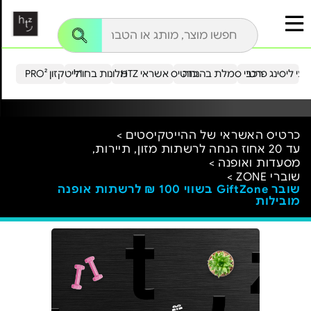
עי ליסינג פרטי
רכבי סמלת בהנחה
כרטיס אשראי HTZ
מלונות בחו"ל
הייטקזון PRO²
כרטיס האשראי של ההייטקיסטים >
עד 20 אחוז הנחה לרשתות מזון, תיירות,
מסעדות ואופנה >
שוברי ZONE >
שובר GiftZone בשווי 100 ₪ לרשתות אופנה
מובילות