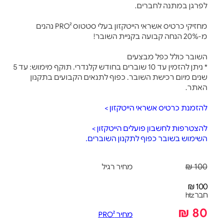
לפרגן במתנה לחברים.
מחזיקי כרטיס אשראי הייטקזון בעלי סטטוס PRO² נהנים
מ-20% הנחה קבועה בקניית השובר!
השובר כולל כפל מבצעים
* ניתן להזמין עד 10 שוברים בחודש קלנדרי. תוקף מימוש: עד 5
שנים מיום רכישת השובר. כפוף לתנאים הקבועים בתקנון
האתר.
להזמנת כרטיס אשראי הייטקזון >
להצטרפות לחשבון פועלים הייטקזון >
השימוש בשובר כפוף לתקנון השוברים.
100 ₪
מחיר רגיל
100 ₪
חבר htz
80 ₪
מחיר PRO²