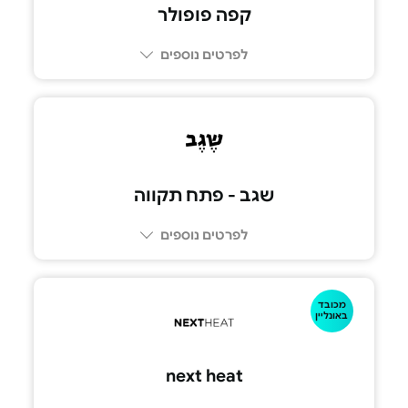
קפה פופולר
לפרטים נוספים
03-5552020
שגב - פתח תקווה
לפרטים נוספים
מכובד
073-2665555
באונליין
next heat