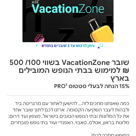
שובר VacationZone בשווי 100/ 500
₪ למימוש בבתי הנופש המובילים
בארץ
15% הנחה לבעלי סטטוס PRO²
כמה שאנחנו מחכים לזה... להישען לאחור עם מרגריטה ביד
ולבהות לעבר השקיעה הקסומה. ארזנו לכם לתוך שובר אחד
את כל המלונות ובתי הנופש הטובים בישראל, מצפון ועד דרום:
מלונות בראון, אטלס, סאבוי, האפנדי ועוד בתי נופש מובחרים.
החופש מחכה לכם!