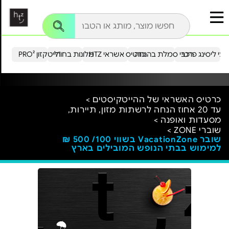
עי ליסינג פרטי
רכבי סמלת בהנחה
כרטיס אשראי HTZ
מלונות בחו"ל
הייטקזון PRO²
כרטיס האשראי של ההייטקיסטים >
עד 20 אחוז הנחה לרשתות מזון, תיירות,
מסעדות ואופנה >
שוברי ZONE >
שובר VacationZone בשווי 100/ 500 ₪
למימוש בבתי הנופש המובילים בארץ