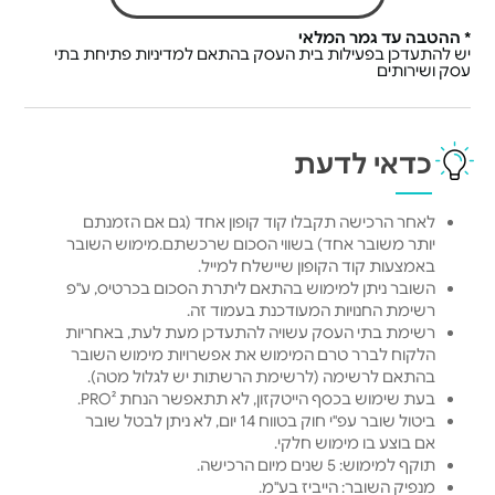
* ההטבה עד גמר המלאי
יש להתעדכן בפעילות בית העסק בהתאם למדיניות פתיחת בתי
עסק ושירותים
כדאי לדעת
לאחר הרכישה תקבלו קוד קופון אחד (גם אם הזמנתם
יותר משובר אחד) בשווי הסכום שרכשתם.מימוש השובר
באמצעות קוד הקופון שיישלח למייל.
השובר ניתן למימוש בהתאם ליתרת הסכום בכרטיס, ע"פ
רשימת החנויות המעודכנת בעמוד זה.
רשימת בתי העסק עשויה להתעדכן מעת לעת, באחריות
הלקוח לברר טרם המימוש את אפשרויות מימוש השובר
בהתאם לרשימה (לרשימת הרשתות יש לגלול מטה).
בעת שימוש בכסף הייטקזון, לא תתאפשר הנחת PRO².
ביטול שובר עפ"י חוק בטווח 14 יום, לא ניתן לבטל שובר
אם בוצע בו מימוש חלקי.
תוקף למימוש: 5 שנים מיום הרכישה.
מנפיק השובר: הייביז בע"מ.