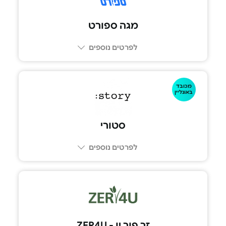
מגה ספורט
לפרטים נוספים
מכובד
באונליין
סטורי
לפרטים נוספים
זר פור יו - ZER4U