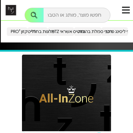
עי ליסינג פרטי
רכבי סמלת בהנחה
כרטיס אשראי HTZ
מלונות בחו"ל
הייטקזון PRO²