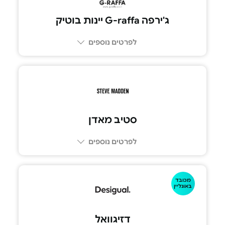
ג'ירפה G-raffa יינות בוטיק
לפרטים נוספים
סטיב מאדן
לפרטים נוספים
מכובד
באונליין
דזיגוואל