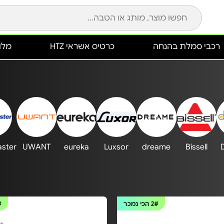
רכבי סמלת בהנחה
כרטיס אשראי HTZ
מלונ
ster
UWANT
eureka
Luxsor
dreame
Bissell
2#
הכי נמכר
#