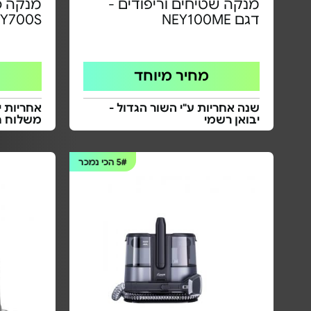
מנקה שטיחים וריפודים -
מנקה ס
דגם NEY100ME
BY700S
מחיר מיוחד
שנה אחריות ע"י השור הגדול -
אחריות י
יבואן רשמי
משלוח ח
5#
הכי נמכר