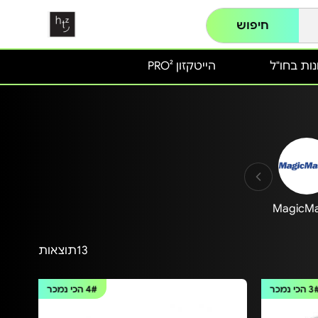
חיפוש
ות בחו"ל
הייטקזון PRO²
MagicMa
13
תוצאות
3
הכי נמכר
4#
הכי נמכר