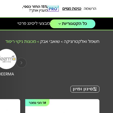
15% החזר כספי,
הרשמה
כניסת מנויים
מעניין אותך?
מבצעי ליסינג פרטי
כל הקטגוריות
חשמל ואלקטרוניקה
>
שואבי אבק
>
מכונות ניקוי ריפוד
DEERMA
סינון ומיון
1#
הכי נמכר