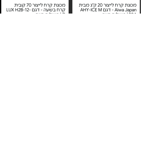
מכונת קרח לייצור 20 ק"ג מבית
מכונת קרח לייצור 70 קובית
Aiwa Japan - דגם AHY-ICE M
קרח בשעה - דגם LUX H2B-12-
20A | משלוח חינם
G | משלוח חינם
מחיר מיוחד
מחיר מיוחד
אחריות יבואן רשמי
אחריות יבואן רשמי
משלוח חינם
משלוח חינם
4#
הכי נמכר
מכונת ברד ומשקאות קפואים -
מכונת קרח ביתית - דגם 86153-