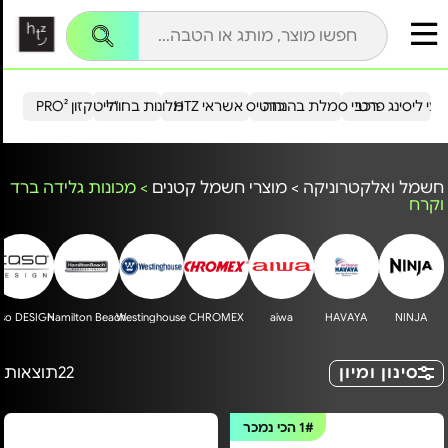
עי ליסינג פרטי
רכבי סמלת בהנחה
כרטיס אשראי HTZ
מלונות בחו"ל
הייטקזון PRO²
חשמל ואלקטרוניקה
>
מוצרי חשמל קטנים
>
מכונות גלידה ברד
וקרח
so DESIGN
Hamilton Beach
Westinghouse
CHROMEX
aiwa
HAVAYA
NINJA
סינון ומיון
22
תוצאות
1#
הכי נמכר