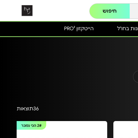
חיפוש
ות בחו"ל
הייטקזון PRO²
36
תוצאות
2#
הכי נמכר