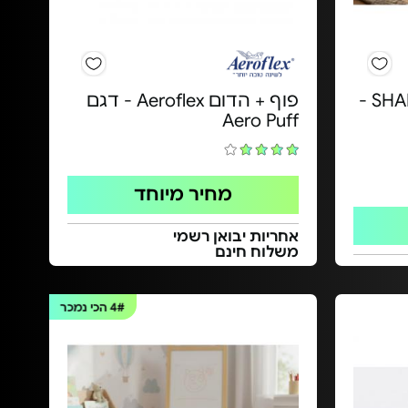
סט כורסא והדום SHANGO -
פוף + הדום Aeroflex - דגם
Aero Puff
מחיר מיוחד
אחריות יבואן רשמי
משלוח חינם
4#
הכי נמכר