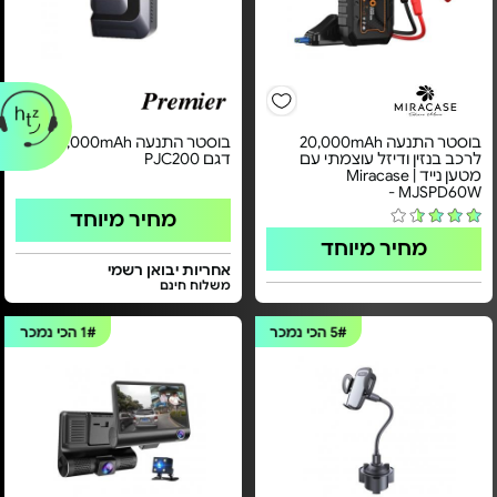
בוסטר התנעה 20,000mAh
בוסטר התנעה 12,000mAh -
לרכב בנזין ודיזל עוצמתי עם
דגם PJC200
מטען נייד | Miracase
MJSPD60W -
מחיר מיוחד
מחיר מיוחד
אחריות יבואן רשמי
משלוח חינם
5#
הכי נמכר
1#
הכי נמכר