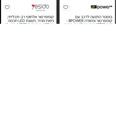
בוסטר התנעה לרכב עם
קומפרסור אלחוטי רב-תכליתי,
קומפרסור ומזוודה BPOWER -
ניפוח מהיר, תצוגת LED חכמה
דגם ET10 | מתאים לרכבי בנזין /
וסוללה עוצמתית | Yesido VC17
חשמלי
-
מחיר מיוחד
מחיר מיוחד
אחריות לשנה על ידי היבואן
12 חודשי אחריות