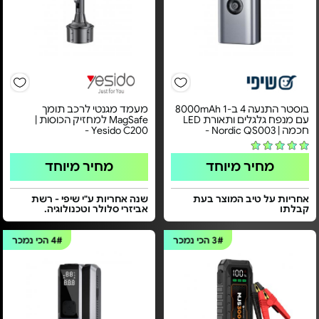
בוסטר התנעה 4 ב-1 8000mAh
מעמד מגנטי לרכב תומך
עם מנפח גלגלים ותאורת LED
MagSafe למחזיק הכוסות |
חכמה | Nordic QS003 -
Yesido C200 -
מחיר מיוחד
מחיר מיוחד
אחריות על טיב המוצר בעת
שנה אחריות ע"י שיפי - רשת
קבלתו
אביזרי סלולר וטכנולוגיה.
3#
הכי נמכר
4#
הכי נמכר