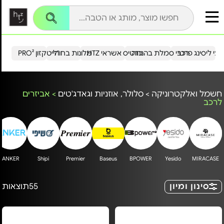
עי ליסינג פרטי
רכבי סמלת בהנחה
כרטיס אשראי HTZ
מלונות בחו"ל
הייטקזון PRO²
חשמל ואלקטרוניקה
>
סלולר, אוזניות וגאדג'טים
>
אביזרים
לרכב
ANKER
Shipi
Premier
Baseus
BPOWER
Yesido
MIRACASE
סינון ומיון
55
תוצאות