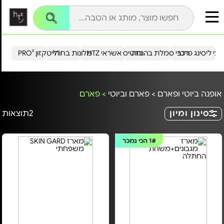
עי ליסינג פרטי
רכבי סמלת בהנחה
כרטיס אשראי HTZ
מלונות בחו"ל
הייטקזון PRO²
אופנה ביוטי ופארם
>
פארם וביוטי
>
פארם
סינון ומיון
2
תוצאות
1#
הכי נמכר