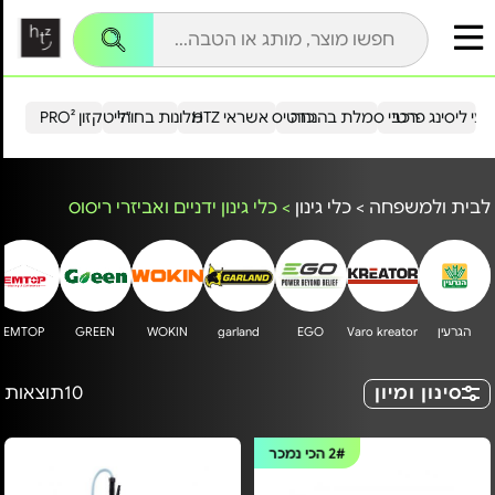
עי ליסינג פרטי
רכבי סמלת בהנחה
כרטיס אשראי HTZ
מלונות בחו"ל
הייטקזון PRO²
לבית ולמשפחה
>
כלי גינון
>
כלי גינון ידניים ואביזרי ריסוס
הגרעין‏
Varo kreator
EGO
garland
WOKIN
GREEN
EMTOP
סינון ומיון
10
תוצאות
2#
הכי נמכר