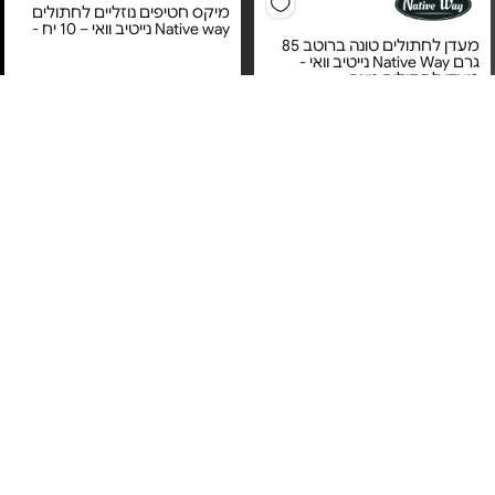
מיקס חטיפים נוזליים לחתולים
Native way נייטיב וואי – 10 יח -
מעדן לחתולים טונה ברוטב 85
גרם Native Way נייטיב וואי -
מעדן לחתולים טונה
מחיר מיוחד
מחיר מיוחד
(₪5.88 ל-100 גרם)
(₪8.90 ליחידה)