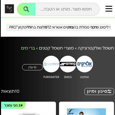
עי ליסינג פרטי
רכבי סמלת בהנחה
כרטיס אשראי HTZ
מלונות בחו"ל
הייטקזון PRO²
חשמל ואלקטרוניקה
>
מוצרי חשמל קטנים
>
ברי מים
מי עדן
אפיקים
SMEG
PUREWATER
סינון ומיון
10
תוצאות
3#
הכי נמכר