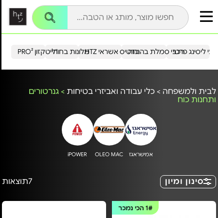
עי ליסינג פרטי
רכבי סמלת בהנחה
כרטיס אשראי HTZ
מלונות בחו"ל
הייטקזון PRO²
לבית ולמשפחה
>
כלי עבודה ואביזרי בטיחות
>
גנרטורים
ותחנות כוח
אמישראגז
OLEO MAC
iPOWER
סינון ומיון
7
תוצאות
1#
הכי נמכר