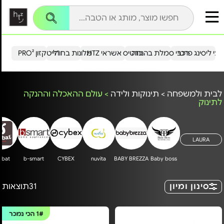
עי ליסינג פרטי
רכבי סמלת בהנחה
כרטיס אשראי HTZ
מלונות בחו"ל
הייטקזון PRO²
לבית ולמשפחה
>
תינוקות ולידה
>
עולם ההאכלה וההנקה
לתינוק
LAURA
nbat
b-smart
CYBEX
nuvita
BABY BREZZA
Baby boss
סינון ומיון
31
תוצאות
1#
הכי נמכר