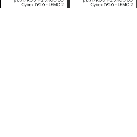
סט כיסא 3 ב-1 כיסא לתינוק
סט כיסא 3 ב-1 כיסא לתינוק
LEMO 2 - מבית Cybex
LEMO 2 - מבית Cybex
מחיר מיוחד
מחיר מיוחד
אחריות שנה + שנה
אחריות שנה + שנה
כסא אוכל לתינוק - מבית איזי
בוסטר אוכל משולב + מגש עם
בייבי
תיק נשיאה - דגם YummiGo 2