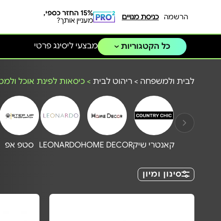
15% החזר כספי,
הרשמה
כניסת מנויים
מעניין אותך?
מבצעי ליסינג פרטי
כל הקטגוריות
לבית ולמשפחה
>
ריהוט לבית
>
כיסאות לפינת אוכל ולמ
קאנטרי שיק
HOME DECOR
LEONARDO
סטפ אפ
סינון ומיון