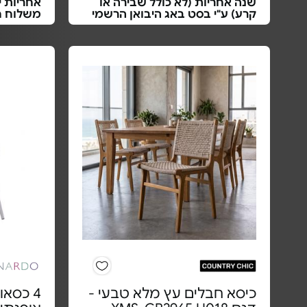
שנה אחריות (לא כולל שבירה או
אחריות י
קרע) ע"י בסט באג היבואן הרשמי
משלוח ח
כיסא חבלים עץ מלא טבעי -
4 כסאו