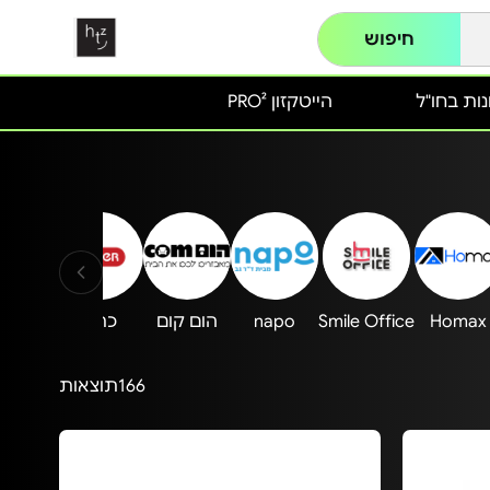
חיפוש
ות בחו"ל
הייטקזון PRO²
Homax
Smile Office
napo
הום קום
כתר
llectie
166
תוצאות