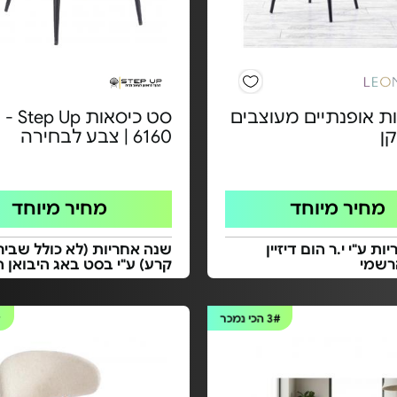
ות אופנתיים מעוצבים
סט כיסאות
ן
6160 | צבע לבחירה
מחיר מיוחד
מחיר מיוחד
ת ע"י י.ר הום דיזיין
שנה אחריות (לא כולל שביר
רשמי
קרע) ע"י בסט באג היבואן 
3#
הכי נמכר
#