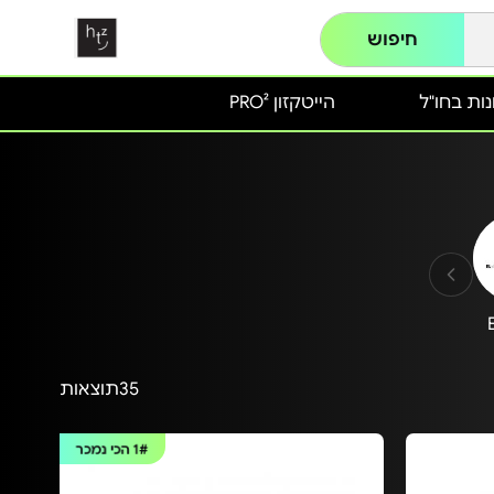
חיפוש
ות בחו"ל
הייטקזון PRO²
35
תוצאות
1#
הכי נמכר