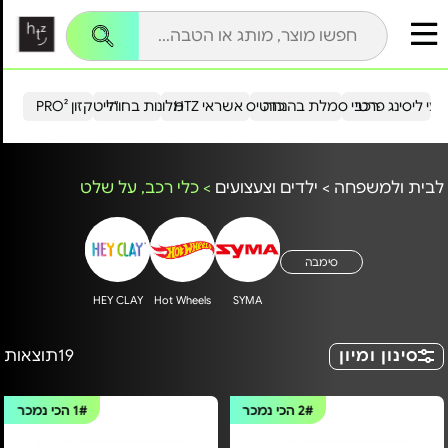
עי ליסינג פרטי
רכבי סמלת בהנחה
כרטיס אשראי HTZ
מלונות בחו"ל
הייטקזון PRO²
לבית ולמשפחה
>
ילדים וצעצועים
>
כלי רכב, על שלט
סימבה
HEY CLAY
Hot Wheels
SYMA
סינון ומיון
19
תוצאות
2#
הכי נמכר
1#
הכי נמכר