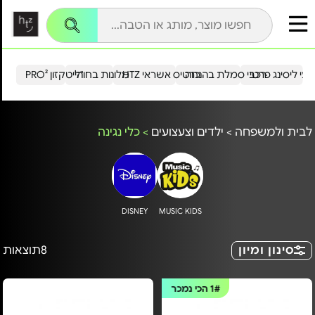
עי ליסינג פרטי
רכבי סמלת בהנחה
כרטיס אשראי HTZ
מלונות בחו"ל
הייטקזון PRO²
לבית ולמשפחה
>
ילדים וצעצועים
>
כלי נגינה
DISNEY
MUSIC KIDS
סינון ומיון
8
תוצאות
1#
הכי נמכר