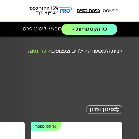
15% החזר כספי,
הרשמה
כניסת מנויים
מעניין אותך?
מבצעי ליסינג פרטי
כל הקטגוריות
לבית ולמשפחה
>
ילדים וצעצועים
>
כלי נגינה
סינון ומיון
1#
הכי נמכר