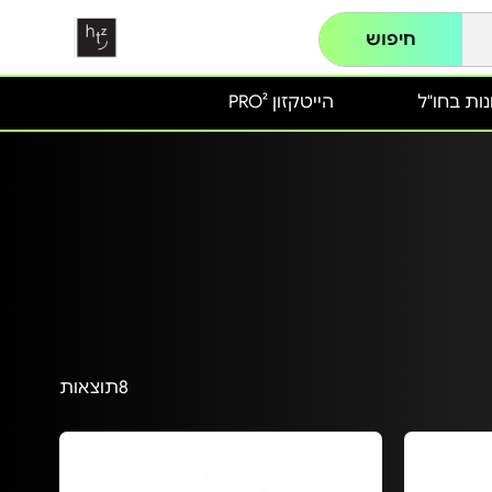
חיפוש
ות בחו"ל
הייטקזון PRO²
8
תוצאות