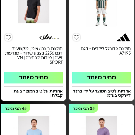
חולצת כדורגל לילדים - דגם
חולצת ריצה / אימון מקצועית
IA7195
דגם 2256 בצבע שחור - מנדפות
זיעה | מידות לבחירה | VN
SPORT
מחיר מיוחד
מחיר מיוחד
אחריות לטיב המוצר על ידי ברנד
אחריות על טיב המוצר בעת
דיירקט בע"מ
קבלתו
3#
הכי נמכר
4#
הכי נמכר