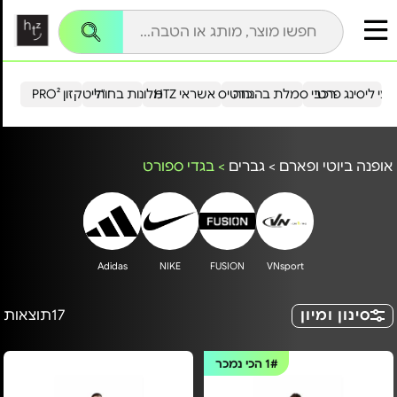
עי ליסינג פרטי
רכבי סמלת בהנחה
כרטיס אשראי HTZ
מלונות בחו"ל
הייטקזון PRO²
אופנה ביוטי ופארם
>
גברים
>
בגדי ספורט
Adidas
NIKE
FUSION
VNsport
סינון ומיון
17
תוצאות
1#
הכי נמכר