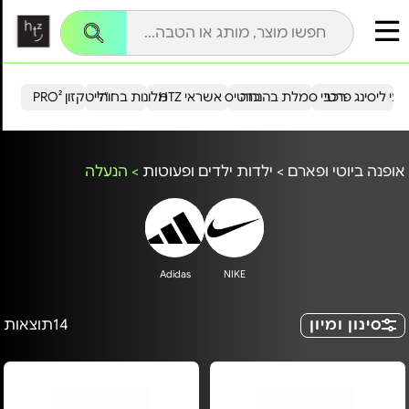
עי ליסינג פרטי
רכבי סמלת בהנחה
כרטיס אשראי HTZ
מלונות בחו"ל
הייטקזון PRO²
אופנה ביוטי ופארם
>
ילדות ילדים ופעוטות
>
הנעלה
Adidas
NIKE
סינון ומיון
14
תוצאות