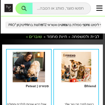
עי ליסינג פרטי
רכבי סמלת בהנחה
כרטיס אשראי HTZ
מלונות בחו"ל
הייטקזון PRO²
לבית ולמשפחה >
חיות מחמד >
שוברים >
Bfriend
פטאיט | ‎Peteat
ביטוח לחבר הכי טוב שלך
אוכל בריא ואיכותי לכלבים וחתולים