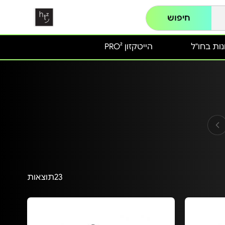
חיפוש
ות בחו"ל
הייטקזון PRO²
23
תוצאות