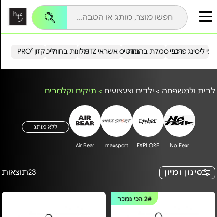
עי ליסינג פרטי
רכבי סמלת בהנחה
כרטיס אשראי HTZ
מלונות בחו"ל
הייטקזון PRO²
לבית ולמשפחה
>
ילדים וצעצועים
>
תיקים וקלמרים
ללא מותג
Air Bear
maxsport
EXPLORE
No Fear
סינון ומיון
23
תוצאות
2#
הכי נמכר