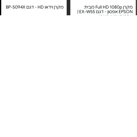
מקרן Full HD 1080p מבית
מקרן וידאו HD - דגם BP-5094X
EPSON אפסון - דגם EX-W55 |
אחריות יבואן רשמי
מחיר מיוחד
מחיר מיוחד
אחריות יבואן רשמי
אחריות יבואן רשמי
משלוח חינם
משלוח חינם
מקרן ביתי חכם FHD - דגם
מקרן Full HD - דגם X400