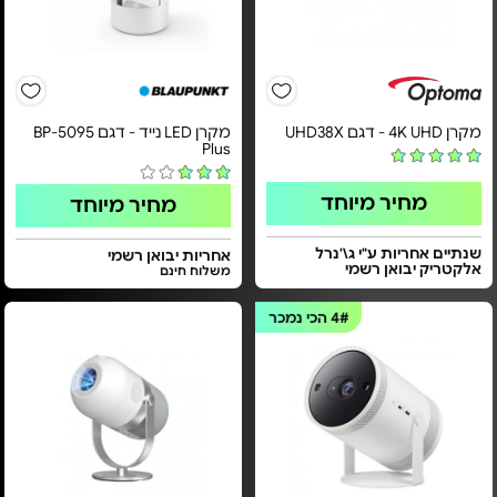
מקרן 4K UHD - דגם UHD38X
מקרן LED נייד - דגם BP-5095
Plus
מחיר מיוחד
מחיר מיוחד
שנתיים אחריות ע"י ג\'נרל
אחריות יבואן רשמי
אלקטריק יבואן רשמי
משלוח חינם
4#
הכי נמכר