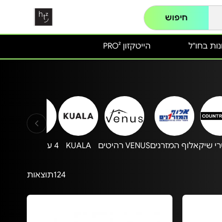
חיפוש
ות בחו"ל
הייטקזון PRO²
י שיק
אלוף המזרנים
VENUS רהיטים
KUALA
4 עונות ג.חיון
124
תוצאות