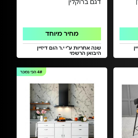
ור|
דגם ברוקלין
מחיר מיוחד
ן
שנה אחריות ע"י י.ר הום דיזיין
היבואן הרשמי
4#
הכי נמכר