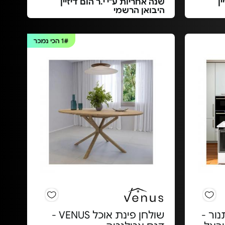
ן
שנה אחריות ע"י י.ר הום דיזיין
היבואן הרשמי
1#
הכי נמכר
ור -
שולחן פינת אוכל VENUS -