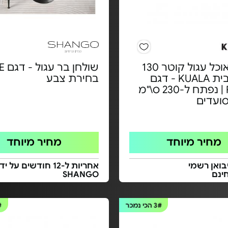
שולחן אוכל עגול קוטר 130
ס"מ מבית KUALA - דגם
בחירת צבע
ROLLO | נפתח ל-230 ס\"מ
מחיר מיוחד
מחיר מיוחד
בואן רשמי
אחריות ל-12 חודשים על יד
ינם
SHANGO
3#
הכי נמכר
#