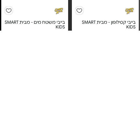
בייבי קסילופון - מבית SMART
בייבי משטח מים - מבית SMART
KIDS
KIDS
מחיר מיוחד
מחיר מיוחד
12 חודשי אחריות ע"י היבואן
12 חודשי אחריות ע"י היבואן
הרשמי – למעט שבר ורטיבות,
הרשמי – למעט שבר ורטיבות,
בהתאם לתנאי האחריות.
בהתאם לתנאי האחריות.