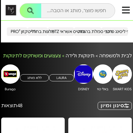
עי ליסינג פרטי
רכבי סמלת בהנחה
כרטיס אשראי HTZ
מלונות בחו"ל
הייטקזון PRO²
לבית ולמשפחה
>
תינוקות ולידה
>
צעצועים ומשחקים לתינוקות
LAURA
ללא מותג
SMART KIDS
באלי טוי
DISNEY
Burago
סינון ומיון
48
תוצאות