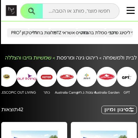
עי ליסינג פרטי
רכבי סמלת בהנחה
כרטיס אשראי HTZ
מלונות בחו"ל
הייטקזון PRO²
לבית ולמשפחה
>
ריהוט גינה ומרפסת
>
שמשיות גזיבו והצללה
GPT
4 עונות ג.חיון
Australia Garden
Australia Camp
כתר
OUT LIVING
ELESCOPIC
סינון ומיון
42
תוצאות