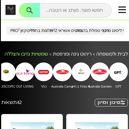
עי ליסינג פרטי
רכבי סמלת בהנחה
כרטיס אשראי HTZ
מלונות בחו"ל
הייטקזון PRO²
לבית ולמשפחה
>
ריהוט גינה ומרפסת
>
שמשיות גזיבו והצללה
GPT
4 עונות ג.חיון
Australia Garden
Australia Camp
כתר
OUT LIVING
ELESCOPIC
סינון ומיון
42
תוצאות