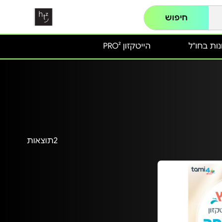
חיפוש
ות בחו"ל
הייטקזון PRO²
2
תוצאות