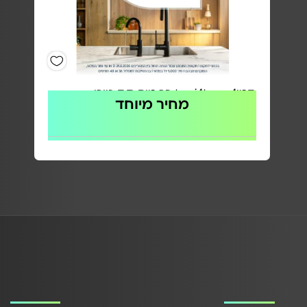
תמי4 - tami4tap בר מים תת כיורי
מחיר מיוחד