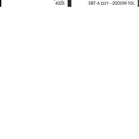
2000W 10L - דגם SBT-6
4325
מחיר מיוחד
מחיר מיוחד
אחריות יבואן רשמי
משלוח חינם
קומקום חכם 1.7 ליטר - דגם
קומקום חשמלי 1.7 ליטר - דגם
43988 מתצוגה
SE-826 נירוסטה