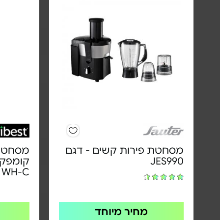
מסחטת פירות קשים - דגם
מסחטת 
JES990
1WH-C | צבע לב
מחיר מיוחד