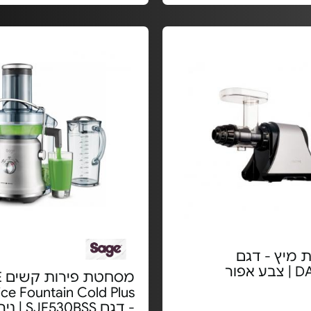
מיץ - דגם
אפור
מס
ice Fountain Cold Plus
- דגם SJE530BSS | נירוסטה