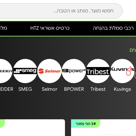
רכבי סמלת בהנחה
כרטיס אשראי HTZ
מלונ
ים
EIDER
SMEG
Selmor
BPOWER
Tribest
Kuvings
3#
הכי נמכר
#