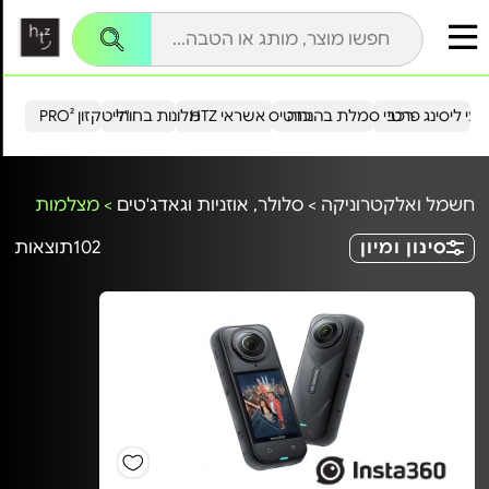
עי ליסינג פרטי
רכבי סמלת בהנחה
כרטיס אשראי HTZ
מלונות בחו"ל
הייטקזון PRO²
חשמל ואלקטרוניקה
>
סלולר, אוזניות וגאדג'טים
>
מצלמות
סינון ומיון
102
תוצאות