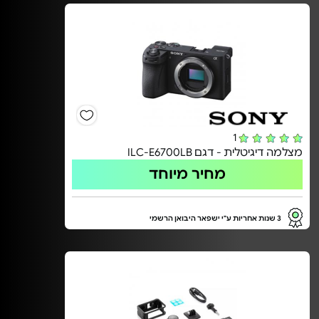
1
מצלמה דיגיטלית - דגם ILC-E6700LB
מחיר מיוחד
3 שנות אחריות ע"י ישפאר היבואן הרשמי