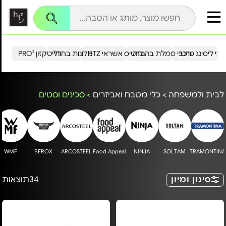
עי ליסינג פרטי
רכבי סמלת בהנחה
כרטיס אשראי HTZ
מלונות בחו"ל
הייטקזון PRO²
לבית ולמשפחה
>
כלי מטבח ואביזרים
>
סכינים וסטים
WMF
BEROX
ARCOSTEEL
Food Appeal
NINJA
SOLTAM
TRAMONTINA
סינון ומיון
34
תוצאות