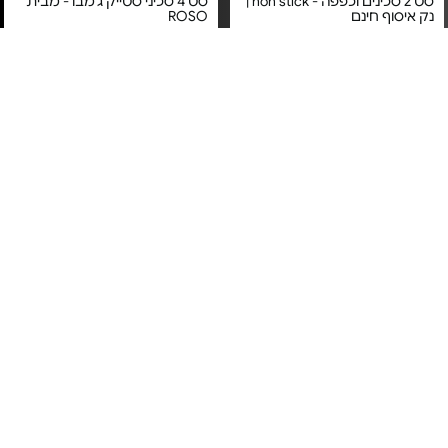
סט 2 סכינים וכפפה - non stick |
סט 4 סכיני סטייק ג'מבו - מבית
נק איסוף חינם
ROSO
מחיר מיוחד
מחיר מיוחד
אחריות יבואן רשמי
אחריות יבואן רשמי
משלוח חינם
משלוח חינם
1#
הכי נמכר
3#
הכי נמכר
ערכת סכין שף + משחיז |
מארז 3 חלקים - סדרת Culinary
משלוח חינם - NINJA נינג'ה |
יבואן רשמי