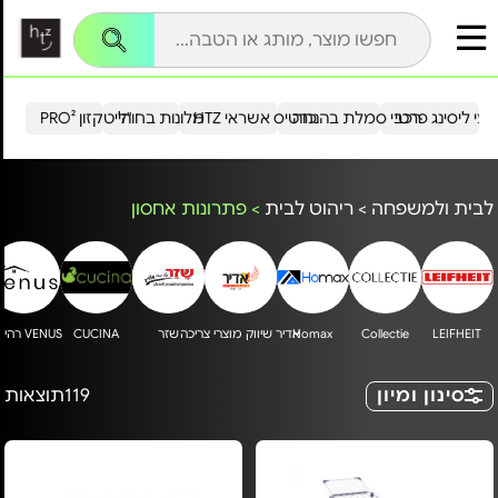
עי ליסינג פרטי
רכבי סמלת בהנחה
כרטיס אשראי HTZ
מלונות בחו"ל
הייטקזון PRO²
לבית ולמשפחה
>
ריהוט לבית
>
פתרונות אחסון
LEIFHEIT
Collectie
Homax
אדיר שיווק מוצרי צריכה
שזר
CUCINA
VENUS רהיטים
סינון ומיון
119
תוצאות