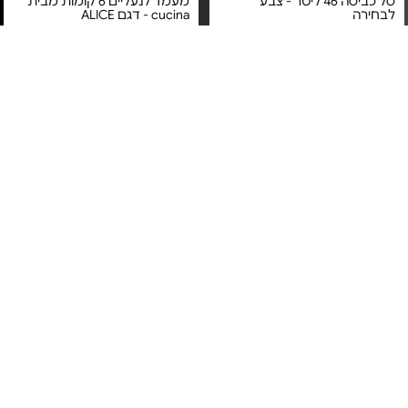
סל כביסה 46 ליטר - צבע
מעמד לנעליים 6 קומות מבית
לבחירה
cucina - דגם ALICE
מחיר מיוחד
מחיר מיוחד
אחריות לטיב המוצר בעת
קבלתו
ארגונית 3 מגירות - צבע לבחירה
מעמד לנעליים מתכת 3 קומות
| כתר פלסטיק
מבית cucina - דגם ZOI