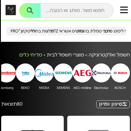
עי ליסינג פרטי
רכבי סמלת בהנחה
כרטיס אשראי HTZ
מלונות בחו"ל
הייטקזון PRO²
חשמל ואלקטרוניקה
>
מוצרי חשמל לבית
>
מדיחי כלים
Blomberg
BEKO
MIDEA
SIEMENS
AEG miniline
Electrolux
BOSCH
סינון ומיון
80
תוצאות