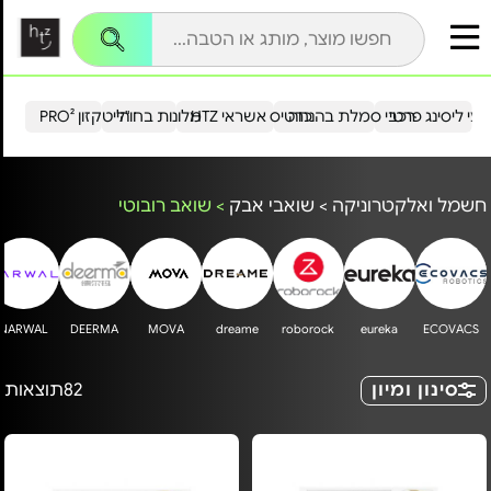
עי ליסינג פרטי
רכבי סמלת בהנחה
כרטיס אשראי HTZ
מלונות בחו"ל
הייטקזון PRO²
חשמל ואלקטרוניקה
>
שואבי אבק
>
שואב רובוטי
NARWAL
DEERMA
MOVA
dreame
roborock
eureka
ECOVACS
סינון ומיון
82
תוצאות