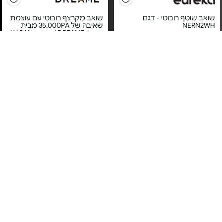
שואב שוטף רובוטי - דגם
שואב מקרצף רובוטי עם עוצמת
NERN2WH
שאיבה של 35,000PA מבית
דרימי DREAME | דגם X60 Ultra
Complete - דגם X60 Ultra
Complete | צבע לבן
מחיר מיוחד
מחיר מיוחד
אחריות יבואן רשמי
אחריות יבואן רשמי
משלוח חינם
משלוח חינם