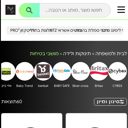
עי ליסינג פרטי
רכבי סמלת בהנחה
כרטיס אשראי HTZ
מלונות בחו"ל
הייטקזון PRO²
לבית ולמשפחה
>
תינוקות ולידה
>
מושבי בטיחות
CYBEX
Britax
Silver cross
BABY SAFE
benbat
Baby Trend
איזי בייבי
סינון ומיון
60
תוצאות