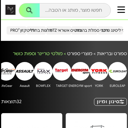
עי ליסינג פרטי
רכבי סמלת בהנחה
כרטיס אשראי HTZ
מלונות בחו"ל
הייטקזון PRO²
ספורט ובריאות
>
מוצרי ספורט
>
מולטי טריינר וספות כושר
LifeGear
Assault
BOWFLEX
TARGET
ENERGYM sport
YORK
EUROLEAP
סינון ומיון
32
תוצאות