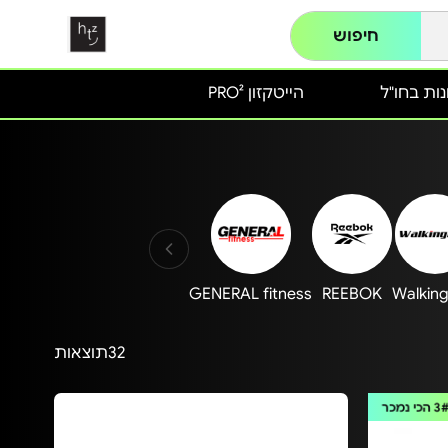
חיפוש
ות בחו"ל
הייטקזון PRO²
GENERAL fitness
REEBOK
Walkin
32
תוצאות
3
הכי נמכר