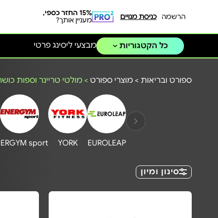
15% החזר כספי,
הרשמה
כניסת מנויים
מעניין אותך?
מבצעי ליסינג פרטי
כל הקטגוריות
ספורט ובריאות
>
מוצרי ספורט
>
מולטי טריינר וספות כושר
ERGYM sport
YORK
EUROLEAP
סינון ומיון