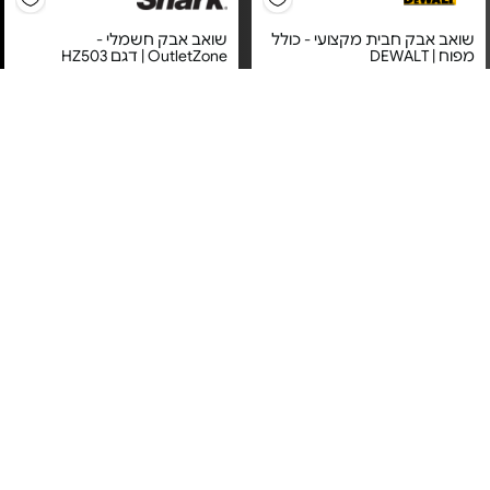
שואב אבק חבית מקצועי - כולל
שואב אבק חשמלי -
מפוח | DEWALT
OutletZone | דגם HZ503
מחיר מיוחד
מחיר מיוחד
אחריות יבואן רשמי
אחריות יבואן רשמי
משלוח חינם
משלוח חינם
שואב אבק ציקלוני - דגם BL141
שואב ושוטף שטיחים וריפודים