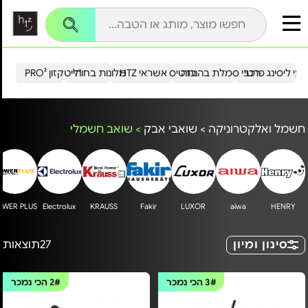
עי ליסינג פרטי
רכבי סמלת בהנחה
כרטיס אשראי HTZ
מלונות בחו"ל
הייטקזון PRO²
חשמל ואלקטרוניקה
>
שואבי אבק
>
שואב חשמלי
OWER PLUS
Electrolux
KRAUSS
Fakir
LUXOR
aiwa
HENRY
סינון ומיון
27
תוצאות
3#
הכי נמכר
2#
הכי נמכר