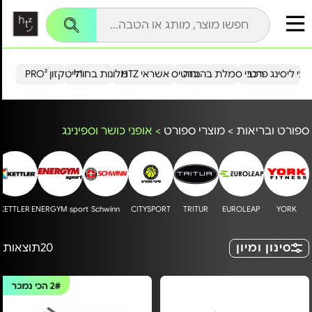
עי ליסינג פרטי
רכבי סמלת בהנחה
כרטיס אשראי HTZ
מלונות בחו"ל
הייטקזון PRO²
ספורט ובריאות
>
מוצרי ספורט
>
אופני כושר וספינינג
KETTLER
ENERGYM sport
Schwinn
CITYSPORT
TRITUR
EUROLEAP
YORK
סינון ומיון
20
תוצאות
2#
הכי נמכר