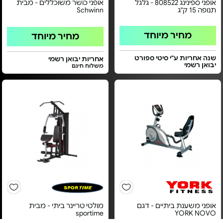
אופני ספינינג 808522 - גלגל
אופני כושר משוכללים - מבית
תנופה 15 ק"ג
Schwinn
מחיר מיוחד
מחיר מיוחד
שנה אחריות ע"י סיטי ספורט
אחריות יבואן רשמי
יבואן רשמי
משלוח חינם
אופני משענת ביתיים - דגם
מולטי טריינר ביתי - מבית
sportime
YORK NOVO