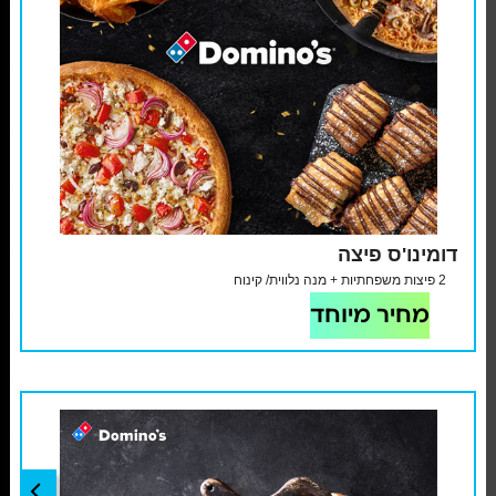
דומינו'ס פיצה
2 פיצות משפחתיות + מנה נלווית/ קינוח
מחיר מיוחד