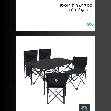
סט קרש חיתוך וסכין
סנטוקו 18 ס"מ
₪65