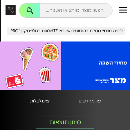
עי ליסינג פרטי
רכבי סמלת בהנחה
כרטיס אשראי HTZ
מלונות בחו"ל
הייטקזון PRO²
כאן מחדשים
יצאנו לבלות
סינון תוצאות