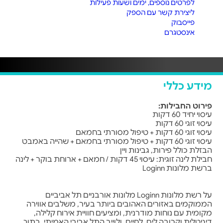
לפרטים נוספים, ימים ושעות פעילות
ליצירת קשר עם הספק
פייסבוק
אינסטגרם
מידע כללי
פירוט החבילות:
עיסוי יחיד 60 דקות
עיסוי זוגי 60 דקות
עיסוי זוגי 60 דקות + טיפול מסורתי בחמאם
עיסוי זוגי 60 דקות + טיפול מסורתי בחמאם + שהייה באמבט
הבזלת כולל פירות, גבינות ויין
חבילת לינה זוגית: עיסוי 45 דקות / חמאם + ארוחת בוקר + לינה
ברשת מלונות Loginn
על רשת מלונות Loginn מלונות אורבניים תל אביביים
הממוקמים באזורים האהובים ביותר בעיר, משלבים אווירה
מקומית עם נוחות מודרנית, ומציעים חוויית אירוח קלילה,
דיגיטלית וקרובה לים, לחיים, ולוייב התל אביבי האמיתי. בתוך