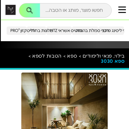
עי ליסינג פרטי
רכבי סמלת בהנחה
כרטיס אשראי HTZ
מלונות בחו"ל
הייטקזון PRO²
בילוי, פנאי ולימודים >
ספא >
הטבות לספא >
ספא 3030