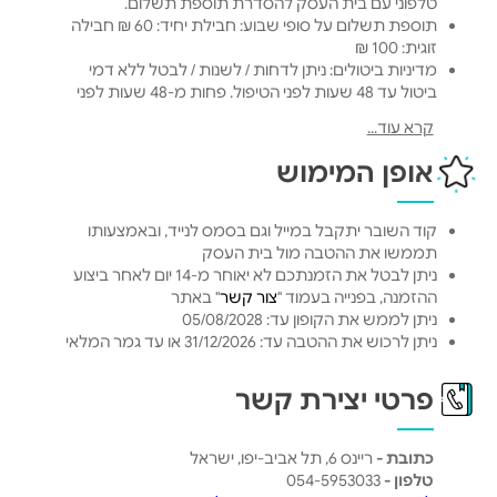
טלפוני עם בית העסק להסדרת תוספת תשלום.
תוספת תשלום על סופי שבוע: חבילת יחיד: 60 ₪ חבילה
זוגית: 100 ₪
מדיניות ביטולים: ניתן לדחות / לשנות / לבטל ללא דמי
ביטול עד 48 שעות לפני הטיפול. פחות מ-48 שעות לפני
הטיפול: יגבו 20% נוספים על דחייה. אין החזר על ביטול.
קרא עוד...
לא ניתן לעשות הזמנה לסוף שבוע דרך אתר בית הספק.
על מנת לעשות הזמנה לסוף השבוע, יש ליצור קשר
אופן המימוש
טלפוני עם בית העסק להסדרת תוספת תשלום.
בחבילת לינה: ניתן לבחור בכל מלון ברשת Loginn
Hotels, חבילת הלינה כוללת לילה אחד באמצע שבוע
קוד השובר יתקבל במייל וגם בסמס לנייד, ובאמצעותו
בחדר מסוג סטנדרט.
תממשו את ההטבה מול בית העסק
ניתן לשדרג לסופשבוע או לסוויטה בתוספת 200 ₪.
ניתן לבטל את הזמנתכם לא יאוחר מ-14 יום לאחר ביצוע
ארוחת הבוקר מוגשת בבית קפה סמוך למלון ולספא.
ההזמנה, בפנייה בעמוד "
צור קשר
" באתר
ניתן לממש את הקופון עד: 05/08/2028
ניתן לרכוש את ההטבה עד: 31/12/2026 או עד גמר המלאי
פרטי יצירת קשר
כתובת -
ריינס 6, תל אביב-יפו, ישראל
טלפון -
054-5953033