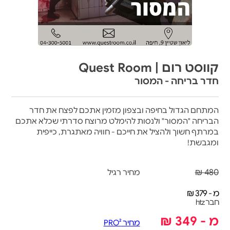
קווסט רום | Quest Room
חדר בריחה - המסור
המתחם הגדול בחיפה ובצפון מזמין אתכם לפצח את חדר
הבריחה "המסור" ולנסות להימלט מרוצח סדרתי שכלא אתכם
במרתף חשוך ולהציל את חייכם - חוויה מאתגרת, כייפית
ומגבשת!
480 ₪
מחיר רגיל
מ - 379 ₪
חבר htz
מ - 349 ₪
מחיר PRO²