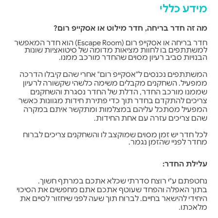
מידע כללי
מה זה חדר בריחה, חדר מילוט או אסקייפ רום?
חדר בריחה או אסקייפ רום (Escape Room) הוא חדר המאפשר
למשתתפים בו לחוות מציאות מדומה של סיטואציות שונות
הבנויות סביב רעיון מסוים שהחדר מורכב ממנו.
המשתתפים נכנסים ל
"אסקייפ רום" אחרי שהם קיבלו הדרכה
ממפעיל. השחקנים מקבלים משימה כלשהי שקשורה לרעיון
שממנו מורכב החדר, הדלת של החדר נסגרת והשחקנים
צריכים להתקדם בחדר תוך כדי פתירת חידות מגוונות כאשר
המפעיל מסתכל עליהם במצלמות ומתקשר איתם במקרה
שהם צריכים עזרה עם אחת החידות.
לכל חדר יש זמן מסוים שמוקצב לו והשחקנים צריכים לברוח
מחדר לפניי שהזמן נגמר.
עלילת החדר:
נחטפתם ע"י רוצח סדרתי שכלא אתכם במרתף חשוך.
בתוך האפלה והפחד שעוטף אתכם אתם מחפשים את הסיכוי
היחידי להישאר בחיים. לברוח תוך שעה לפני שיחזור לסיים את
מלאכתו.