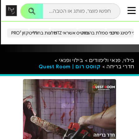
עי ליסינג פרטי
רכבי סמלת בהנחה
כרטיס אשראי HTZ
מלונות בחו"ל
הייטקזון PRO²
בילוי, פנאי ולימודים >
בילוי ופנאי >
חדרי בריחה >
קווסט רום | Quest Room