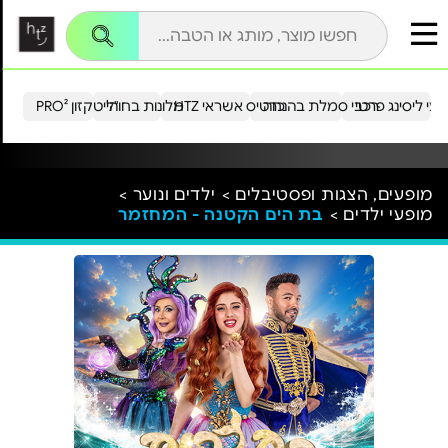
עי ליסינג פרטי
רכבי סמלת בהנחה
כרטיס אשראי HTZ
מלונות בחו"ל
הייטקזון PRO²
מופעים, הצגות ופסטיבלים >
ילדים ונוער >
מופעי ילדים >
בת הים הקטנה - המחזמר