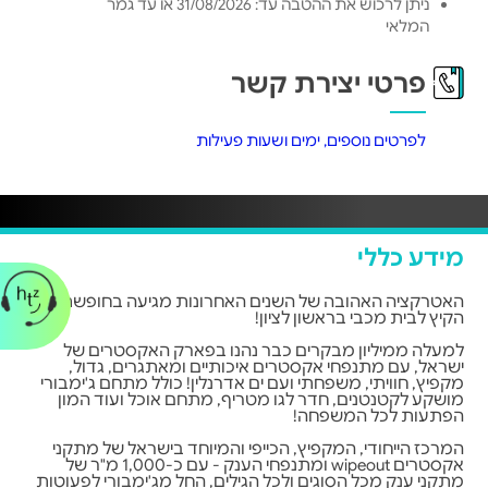
ניתן לרכוש את ההטבה עד: 31/08/2026 או עד גמר
המלאי
פרטי יצירת קשר
לפרטים נוספים, ימים ושעות פעילות
מידע כללי
האטרקציה האהובה של השנים האחרונות מגיעה בחופשת
הקיץ לבית מכבי בראשון לציון!
למעלה ממיליון מבקרים כבר נהנו בפארק האקסטרים של
ישראל, עם מתנפחי אקסטרים איכותיים ומאתגרים, גדול,
מקפיץ, חוויתי, משפחתי ועם ים אדרנלין! כולל מתחם ג'ימבורי
מושקע לקטנטנים, חדר לגו מטריף, מתחם אוכל ועוד המון
הפתעות לכל המשפחה!
המרכז הייחודי, המקפיץ, הכייפי והמיוחד בישראל של מתקני
אקסטרים wipeout ומתנפחי הענק - עם כ-1,000 מ"ר של
מתקני ענק מכל הסוגים ולכל הגילים, החל מג'ימבורי לפעוטות