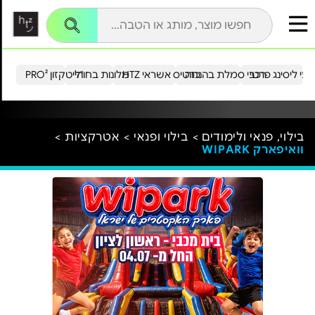
עי ליסינג פרטי
רכבי סמלת בהנחה
כרטיס אשראי HTZ
מלונות בחו"ל
הייטקזון PRO²
בילוי, פנאי ולימודים >
בילוי ופנאי >
אטרקציות >
וואיפארק WIPARK